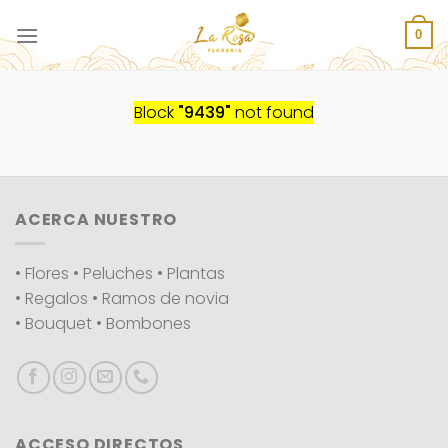
Saltar
al
0
contenido
Block
"9439"
not found
ACERCA NUESTRO
• Flores • Peluches • Plantas
• Regalos • Ramos de novia
• Bouquet • Bombones
ACCESO DIRECTOS