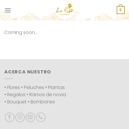
Saltar
al
0
contenido
Coming soon…
ACERCA NUESTRO
• Flores • Peluches • Plantas
• Regalos • Ramos de novia
• Bouquet • Bombones