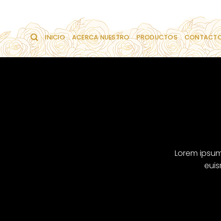
Saltar
al
contenido
INICIO
ACERCA NUESTRO
PRODUCTOS
CONTACT
Lorem ipsum
euis