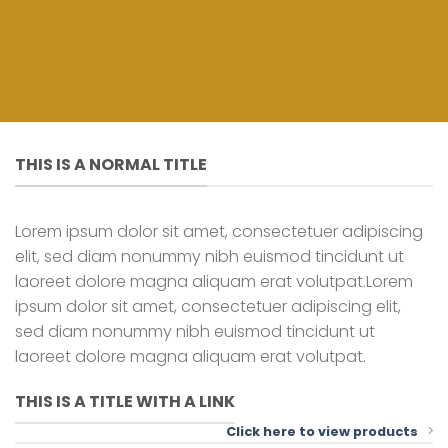
THIS IS A NORMAL TITLE
Lorem ipsum dolor sit amet, consectetuer adipiscing
elit, sed diam nonummy nibh euismod tincidunt ut
laoreet dolore magna aliquam erat volutpat.Lorem
ipsum dolor sit amet, consectetuer adipiscing elit,
sed diam nonummy nibh euismod tincidunt ut
laoreet dolore magna aliquam erat volutpat.
THIS IS A TITLE WITH A LINK
Click here to view products