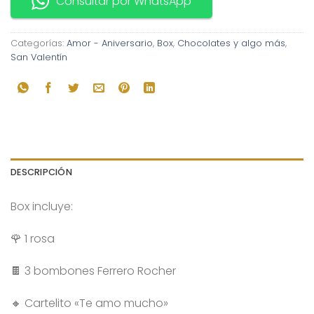
Consultar por WhatsApp
Categorías:
Amor - Aniversario
,
Box
,
Chocolates y algo más
,
San Valentín
DESCRIPCIÓN
Box incluye:
🌹 1 rosa
🍫 3 bombones Ferrero Rocher
🔸 Cartelito «Te amo mucho»