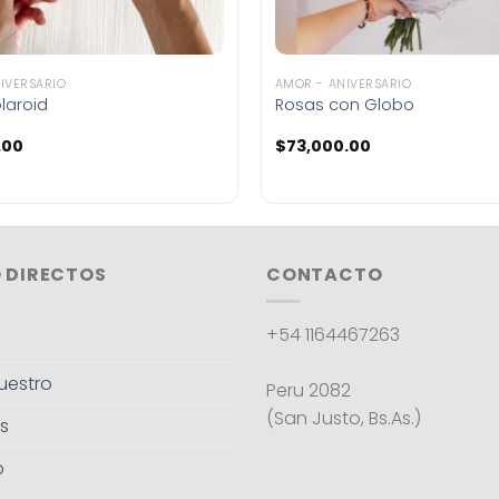
IVERSARIO
AMOR - ANIVERSARIO
laroid
Rosas con Globo
.00
$
73,000.00
 DIRECTOS
CONTACTO
+54 1164467263
uestro
Peru 2082
(San Justo, Bs.As.)
s
o