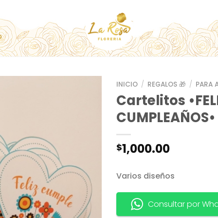
O
INICIO
/
REGALOS 🎁
/
PARA 
Cartelitos •FEL
CUMPLEAÑOS•
1,000.00
$
Varios diseños
Consultar por Wh