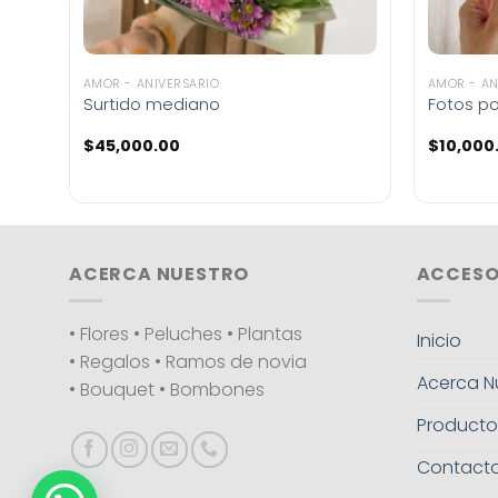
AMOR - ANIVERSARIO
AMOR - AN
Surtido mediano
Fotos po
$
45,000.00
$
10,000
ACERCA NUESTRO
ACCESO
• Flores • Peluches • Plantas
Inicio
• Regalos • Ramos de novia
Acerca N
• Bouquet • Bombones
Producto
Contact