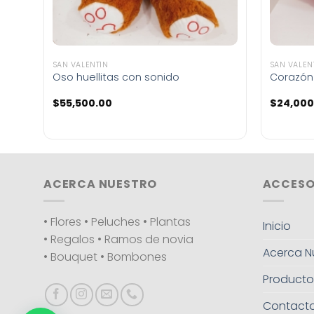
SAN VALENTÍN
SAN VALEN
Oso huellitas con sonido
Corazón
$
55,500.00
$
24,000
ACERCA NUESTRO
ACCESO
• Flores • Peluches • Plantas
Inicio
• Regalos • Ramos de novia
Acerca N
• Bouquet • Bombones
Producto
Contact
1