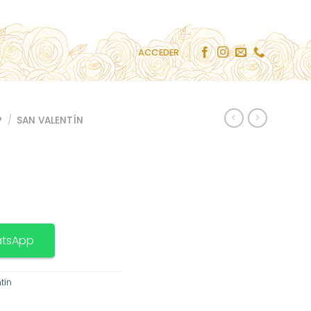
ACCEDER

/
SAN VALENTÍN
atsApp
tín