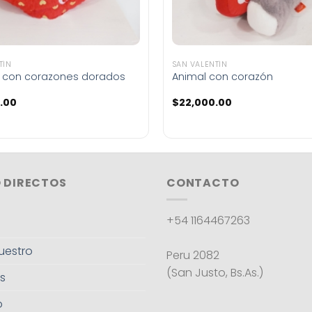
TÍN
SAN VALENTÍN
 con corazones dorados
Animal con corazón
.00
$
22,000.00
 DIRECTOS
CONTACTO
+54 1164467263
uestro
Peru 2082
(San Justo, Bs.As.)
s
o