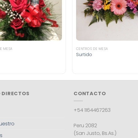
E MESA
CENTROS DE MESA
Surtido
 DIRECTOS
CONTACTO
+54 1164467263
uestro
Peru 2082
(San Justo, Bs.As.)
s