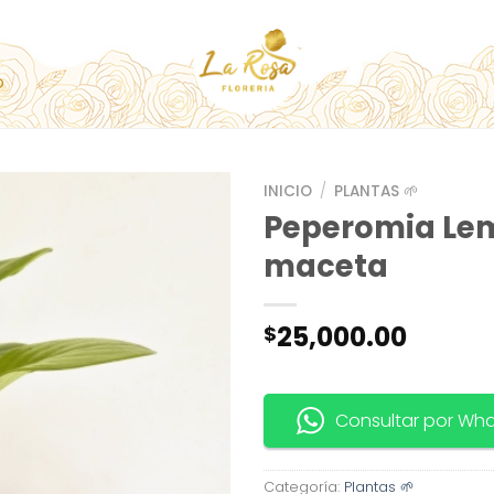
O
INICIO
/
PLANTAS 🌱
Peperomia Le
maceta
25,000.00
$
Consultar por Wh
Categoría:
Plantas 🌱