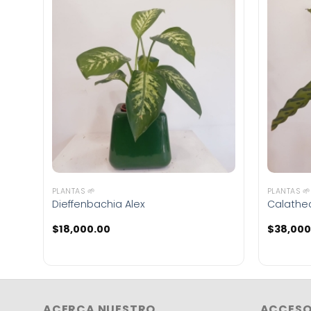
PLANTAS 🌱
PLANTAS 🌱
Dieffenbachia Alex
Calathea
$
18,000.00
$
38,000
ACERCA NUESTRO
ACCESO