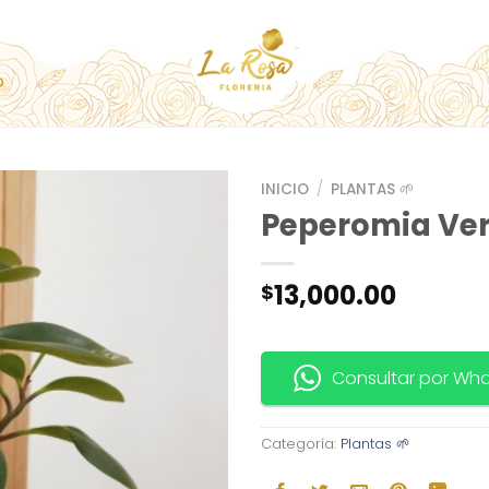
O
INICIO
/
PLANTAS 🌱
Peperomia Ve
13,000.00
$
Consultar por Wh
Categoría:
Plantas 🌱