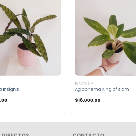
PLANTAS 🌱
 Insignis
Aglaonema King of siam
.00
$
18,000.00
 DIRECTOS
CONTACTO