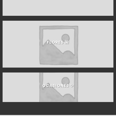
FLORES 🌺​
OCASIONES ✨