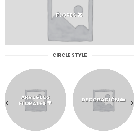
FLORES 🌺​
CIRCLE STYLE
ARREGLOS
DECORACIÓN 🏡
FLORALES 💐