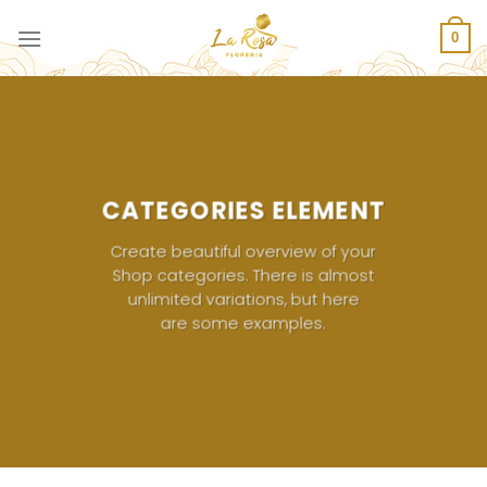
Saltar
al
0
contenido
CATEGORIES ELEMENT
Create beautiful overview of your
Shop categories. There is almost
unlimited variations, but here
are some examples.