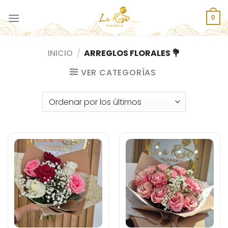
Saltar
al
0
contenido
INICIO
/
ARREGLOS FLORALES 💐
VER CATEGORÍAS