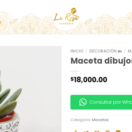
O
INICIO
/
DECORACIÓN 🏡
/
M
Maceta dibujo
18,000.00
$
Consultar por Wh
Categoría:
Macetas