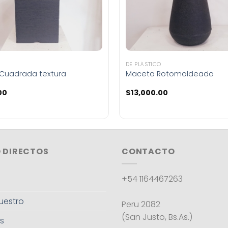
DE PLÁSTICO
Cuadrada textura
Maceta Rotomoldeada
00
$
13,000.00
 DIRECTOS
CONTACTO
+54 1164467263
uestro
Peru 2082
(San Justo, Bs.As.)
s