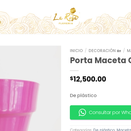
O
INICIO
/
DECORACIÓN 🏡
/
M
Porta Maceta C
12,500.00
$
De plástico
Consultar por Wh
Categorías:
De plástico
,
Maceta