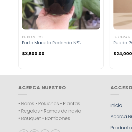
DE PLÁSTICO
DE CERÁM
Porta Maceta Redondo N°12
Rueda G
$
3,500.00
$
24,000
ACERCA NUESTRO
ACCESO
• Flores • Peluches • Plantas
Inicio
• Regalos • Ramos de novia
Acerca N
• Bouquet • Bombones
Producto