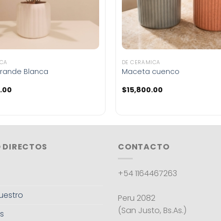
ICA
DE CERÁMICA
rande Blanca
Maceta cuenco
.00
$
15,800.00
 DIRECTOS
CONTACTO
+54 1164467263
uestro
Peru 2082
(San Justo, Bs.As.)
s