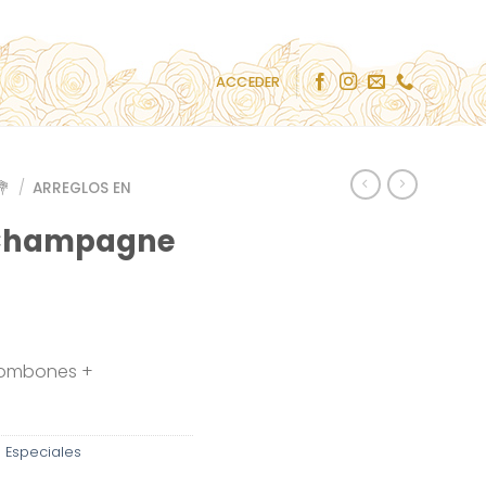
ACCEDER
💐
/
ARREGLOS EN
 Champagne
 Bombones +
- Especiales