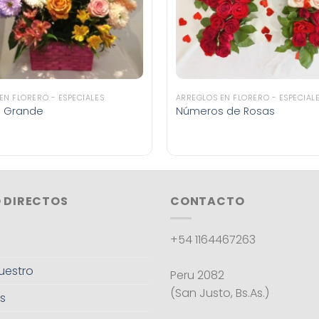
EN FLORERO - ESPECIALES
ARREGLOS EN FLORERO - ESPECIAL
 Grande
Números de Rosas
 DIRECTOS
CONTACTO
+54 1164467263
uestro
Peru 2082
(San Justo, Bs.As.)
s