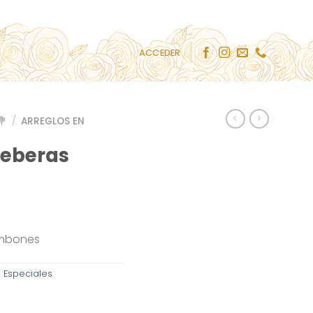
ACCEDER
💐
/
ARREGLOS EN
geberas
ombones
- Especiales