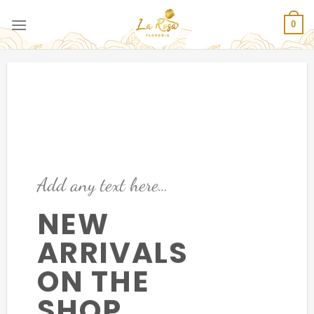
Saltar
al
0
contenido
Add any text here…
NEW
ARRIVALS
ON THE
SHOP