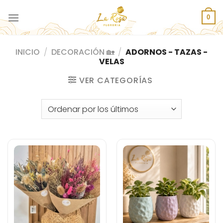
Saltar
al
0
contenido
INICIO
/
DECORACIÓN 🏡
/
ADORNOS - TAZAS -
VELAS
VER CATEGORÍAS