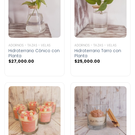
ADORNOS - TAZAS - VELAS
ADORNOS - TAZAS - VELAS
Hidroterrario Cónico con
Hidroterrario Tarro con
Planta
Planta
$
27,000.00
$
25,000.00