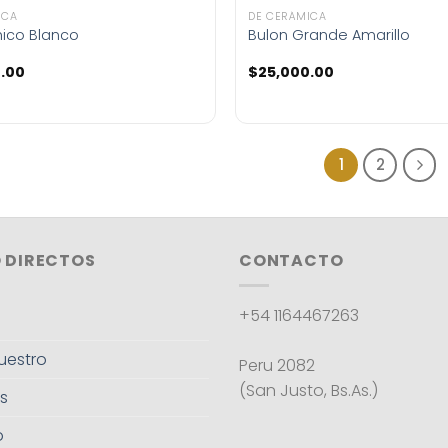
ICA
DE CERÁMICA
hico Blanco
Bulon Grande Amarillo
.00
$
25,000.00
1
2
 DIRECTOS
CONTACTO
+54 1164467263
uestro
Peru 2082
(San Justo, Bs.As.)
s
o