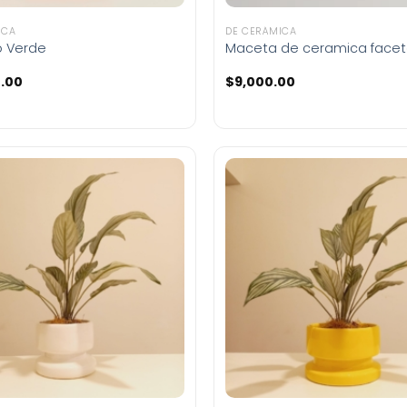
ICA
DE CERÁMICA
o Verde
Maceta de ceramica face
.00
$
9,000.00