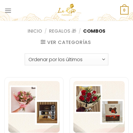
Saltar
al
0
contenido
INICIO
/
REGALOS 🎁
/
COMBOS
VER CATEGORÍAS