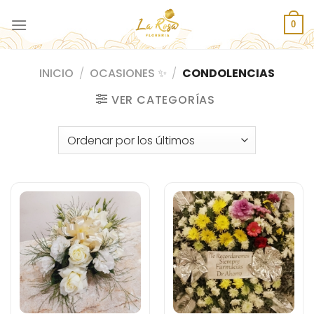
Saltar
al
0
contenido
INICIO
/
OCASIONES ✨
/
CONDOLENCIAS
VER CATEGORÍAS